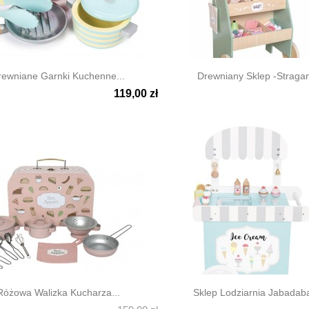
rewniane Garnki Kuchenne...
Drewniany Sklep -stragan
119,00 zł

ki podgląd
Szybki podgląd
Różowa Walizka Kucharza...
Sklep Lodziarnia Jabadab