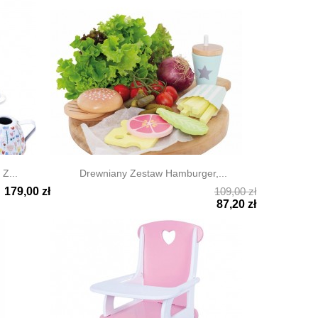
Z...
Drewniany Zestaw Hamburger,...
179,00 zł
109,00 zł

Szybki podgląd
87,20 zł