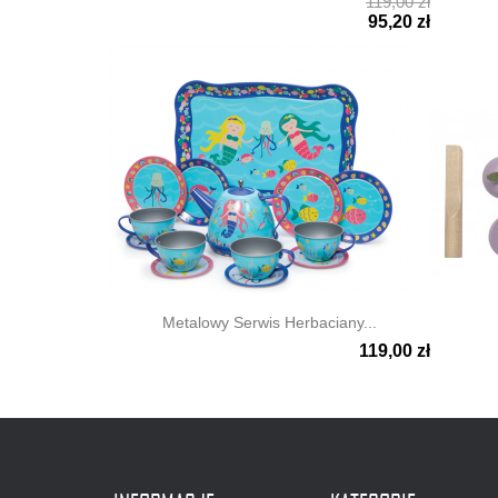
119,00 zł


Szybki podgląd
Szyb
95,20 zł
Metalowy Serwis Herbaciany...
119,00 zł


Szybki podgląd
Szyb