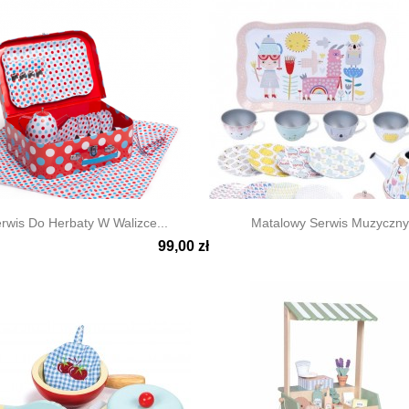
rwis Do Herbaty W Walizce...
Matalowy Serwis Muzyczny 
99,00 zł

ki podgląd
Szybki podgląd