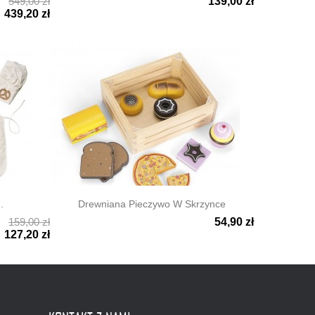
549,00 zł
139,00 zł

Szybki podgląd
439,20 zł
.
Drewniana Pieczywo W Skrzynce
159,00 zł
54,90 zł

Szybki podgląd
127,20 zł