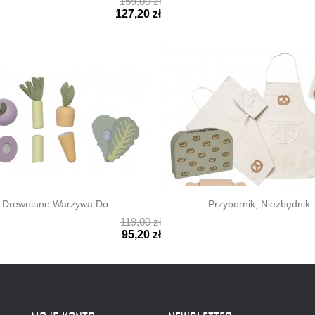
159,00 zł

ki podgląd
Szybki podgląd
127,20 zł
Drewniane Warzywa Do...
Przybornik, Niezbędnik..
119,00 zł

ki podgląd
Szybki podgląd
95,20 zł