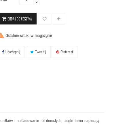
DODAJ DO KOSZYKA

Ostatnie sztuki w magazynie
Udostępnij
Tweetuj
Pinterest
siłków i naśladowanie ról dorosłych, dzięki temu napierają