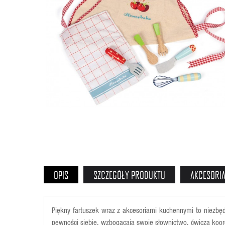
OPIS
SZCZEGÓŁY PRODUKTU
AKCESORI
Piękny fartuszek wraz z akcesoriami kuchennymi to niezbęd
pewności siebie, wzbogacają swoje słownictwo, ćwiczą koor