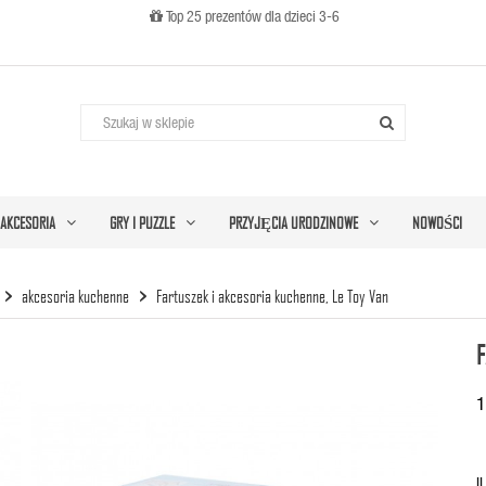
Top 25 prezentów dla dzieci 3-6

AKCESORIA
GRY I PUZZLE
PRZYJĘCIA URODZINOWE
NOWOŚCI
akcesoria kuchenne
Fartuszek i akcesoria kuchenne, Le Toy Van
F
1
I