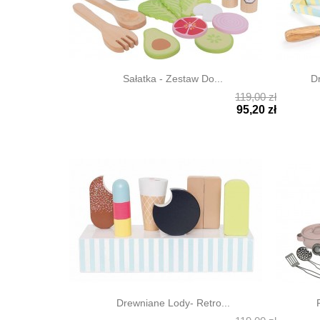
Sałatka - Zestaw Do...
D
119,00 zł


Szybki podgląd
Szyb
95,20 zł
Drewniane Lody- Retro...