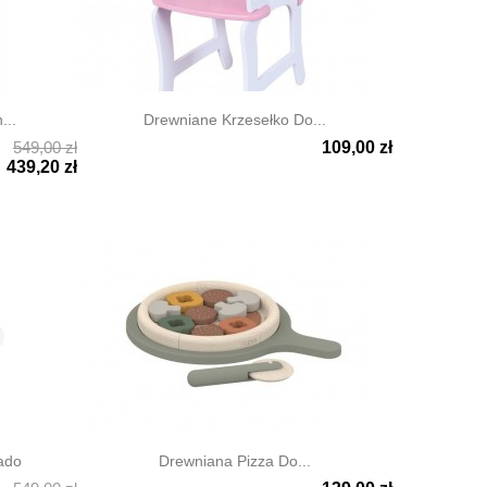
...
Drewniane Krzesełko Do...
549,00 zł
109,00 zł

Szybki podgląd
439,20 zł
ado
Drewniana Pizza Do...