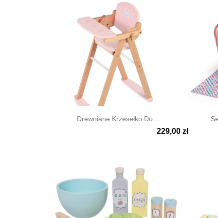
Opakowanie: 20x13x7cm.
Fartuszek: 74cm długości, 45cm szerokości.
Ściereczki: 30x19cm.
Łyżka i widelec: 12cm.
Pozostałe przyrządy: ok. 15cm.
wiek: 3 lata +
Drewniane Krzesełko Do...
Se
229,00 zł


Szybki podgląd
Szyb