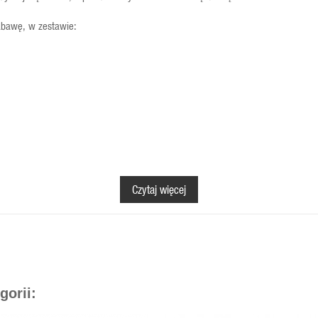
 zabawę, w zestawie:
Czytaj więcej
atnej tkaniny, które można uprać, jeśli się zabrudzą. Na górze fartuszek 
j kolorystyce. Idealnie nadaje się na prezent dla małego kucharza:)
gorii: