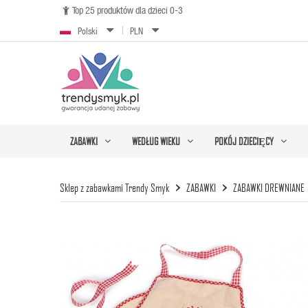
Top 25 produktów dla dzieci 0-3

Polski
PLN
ZABAWKI
WEDŁUG WIEKU
POKÓJ DZIECIĘCY
Sklep z zabawkami Trendy Smyk
ZABAWKI
ZABAWKI DREWNIANE