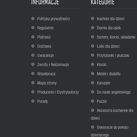
INFORMACJE
KATEGORIE
Polityka prywatności
Kuchnie dla dzieci
Regulamin
Domki dla lalek
Płatność
Sortery, klocki, układanki
Dostawa
Lalki dla dzieci
Gwarancje
Przytulanki i pluszaki
Zwroty i Reklamacje
Klocki
Współpraca
Meble i dodatki
Mapa strony
Karuzele
Producenci i Dystrybutorzy
Do nauki angielskiego
Porady
Puzzle
Akcesoria kuchenne dla
dzieci
Dekoracje do pokoju
dziecięcego