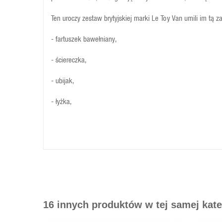
Ten uroczy zestaw brytyjskiej marki Le Toy Van umili im tą
- fartuszek bawełniany,
- ściereczka,
- ubijak,
- łyżka,
- tasak,
- łopatka.
Materiałowe akcesoria kuchenne
wykonane zostały z delik
tasiemek. Całość zestawu zachowana w przepięknej pastelowe
Materiał: d
rewno, bawełna, poliester.
16 innych produktów w tej samej kate
Wymiary: