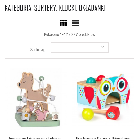
KATEGORIA: SORTERY, KLOCKI, UKŁADANKI
Pokazano 1-12 z 227 produktów
Sortuj wg:
SZYBKI PODGLĄD
SZYBKI PODGLĄD
Drewniany Edukacyjny Labirynt -
Przybijanka Sowa Z Piłeczkami