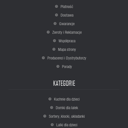
Płatność
Dostawa
Gwarancje
Zwroty i Reklamacje
Współpraca
Mapa strony
Producenci i Dystrybutorzy
Porady
KATEGORIE
Kuchnie dla dzieci
Domki dla lalek
Sortery, klocki, układanki
Lalki dla dzieci