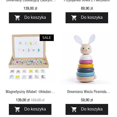
Przeplatanka, Las Jabadabado
139,00 zł
89,90 zł


Do koszyka
Do koszyka
SALE
SZYBKI PODGLĄD
SZYBKI PODGLĄD
Magnetyczny Alfabet -układanka
Drewniana Wieża Piramida
Jabadabado
Układanka Królik, Bigjigs
139,00 zł
159,00 zł
59,90 zł


Do koszyka
Do koszyka