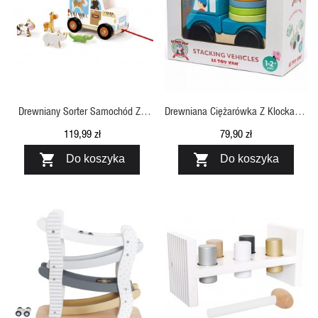
SZYBKI PODGLĄD
SZYBKI PODGLĄD
Drewniany Sorter Samochód Ze
Drewniana Ciężarówka Z Klockami,
Zwierzakami Safari Do Ciągnięcia,
Le Toy Van
119,99 zł
79,90 zł
Scratch


Do koszyka
Do koszyka
SZYBKI PODGLĄD
SZYBKI PODGLĄD