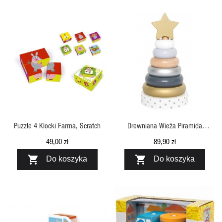
SZYBKI PODGLĄD
SZYBKI PODGLĄD
Puzzle 4 Klocki Farma, Scratch
Drewniana Wieża Piramida
Srebrna, Jabadabado
49,00 zł
89,90 zł


Do koszyka
Do koszyka