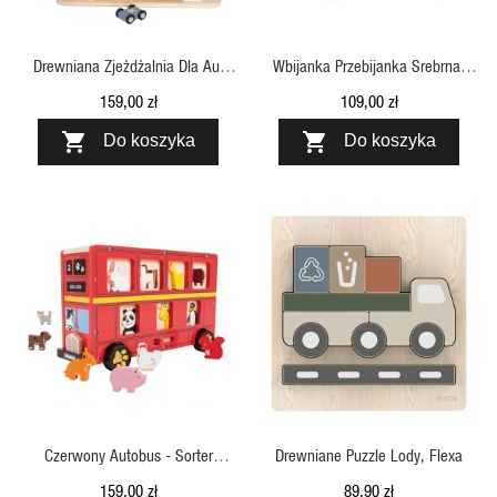
Drewniana Zjeżdżalnia Dla Aut
Wbijanka Przebijanka Srebrna,
Srebrno-Szara
Jabadabado
159,00 zł
109,00 zł


Do koszyka
Do koszyka
SZYBKI PODGLĄD
SZYBKI PODGLĄD
Czerwony Autobus - Sorter
Drewniane Puzzle Lody, Flexa
Zwierzaków, Bigjigs Toys
159,00 zł
89,90 zł