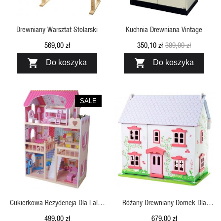
Drewniany Warsztat Stolarski
Kuchnia Drewniana Vintage
569,00 zł
350,10 zł
389,00 zł


Do koszyka
Do koszyka
SALE
SZYBKI PODGLĄD
SZYBKI PODGLĄD
Cukierkowa Rezydencja Dla Lalek
Różany Drewniany Domek Dla
Krakpol
Lalek, Bigjigs
499,00 zł
679,00 zł