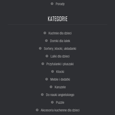
Porady
KATEGORIE
Kuchnie dla dzieci
Domki dla lalek
Sortery, klocki, układanki
Lalki dla dzieci
Przytulanki i pluszaki
Klocki
Meble i dodatki
Karuzele
Do nauki angielskiego
Puzzle
Akcesoria kuchenne dla dzieci