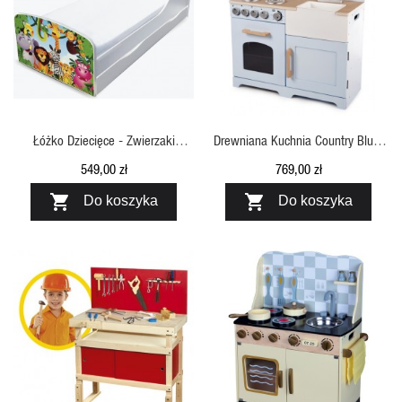
SZYBKI PODGLĄD
SZYBKI PODGLĄD
Łóżko Dziecięce - Zwierzaki
Drewniana Kuchnia Country Blue,
Rozrabiaki Z Szufladą
Tidlo
549,00 zł
769,00 zł


Do koszyka
Do koszyka
SZYBKI PODGLĄD
SZYBKI PODGLĄD