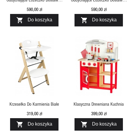
Jasnoszare , Little Chick London
Białe, Little Chick London
590,00 zł
590,00 zł


Do koszyka
Do koszyka
SZYBKI PODGLĄD
SZYBKI PODGLĄD
Krzesełko Do Karmienia Białe
Klasyczna Drewniana Kuchnia
319,00 zł
399,00 zł


Do koszyka
Do koszyka