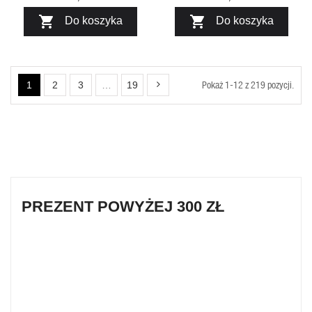


Do koszyka
Do koszyka
Pokaż 1-12 z 219 pozycji.
1
2
3
…
19
PREZENT POWYŻEJ 300 ZŁ