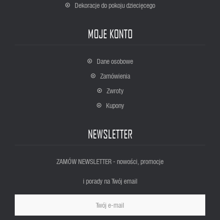
Dekoracje do pokoju dziecięcego
MOJE KONTO
Dane osobowe
Zamówienia
Zwroty
Kupony
NEWSLETTER
ZAMÓW NEWSLETTER - nowości, promocje
i porady na Twój email