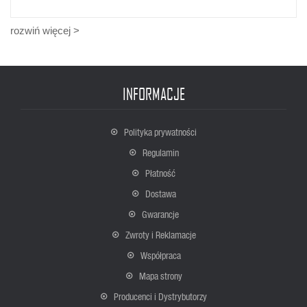
rozwiń więcej >
INFORMACJE
Polityka prywatności
Regulamin
Płatność
Dostawa
Gwarancje
Zwroty i Reklamacje
Współpraca
Mapa strony
Producenci i Dystrybutorzy