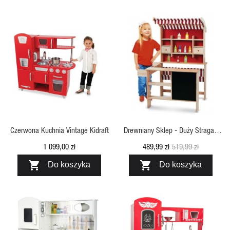
SZYBKI PODGLĄD
SZYBKI PODGLĄD
Czerwona Kuchnia Vintage Kidraft
Drewniany Sklep - Duży Stragan
Krakpol
1 099,00 zł
489,99 zł
519,99 zł


Do koszyka
Do koszyka