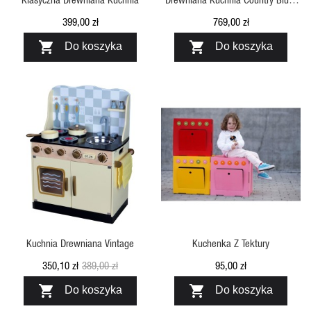
Tidlo
399,00 zł
769,00 zł


Do koszyka
Do koszyka
SZYBKI PODGLĄD
SZYBKI PODGLĄD
Kuchnia Drewniana Vintage
Kuchenka Z Tektury
350,10 zł
389,00 zł
95,00 zł


Do koszyka
Do koszyka