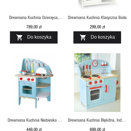
Drewniana Kuchnia Dziecięca,
Drewniana Kuchnia Klasyczna Biała
Szara Flexa
789,00 zł
299,00 zł


Do koszyka
Do koszyka
SZYBKI PODGLĄD
SZYBKI PODGLĄD
Drewniana Kuchnia Niebieska Z
Drewniana Kuchnia Błękitna, Indigo
Akcesoriami, Classic World
Jamm
449,00 zł
699,00 zł