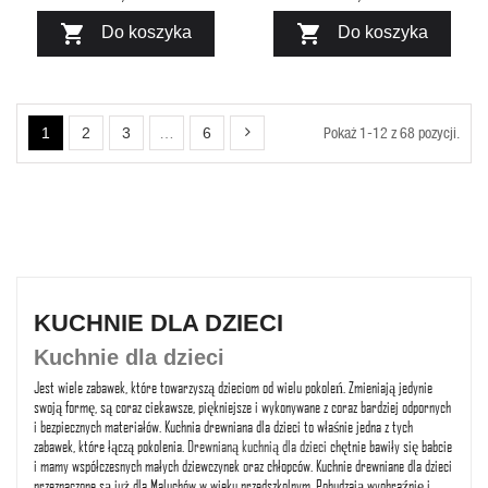


Do koszyka
Do koszyka
Pokaż 1-12 z 68 pozycji.
1
2
3
…
6
KUCHNIE DLA DZIECI
Kuchnie dla dzieci
Jest wiele zabawek, które towarzyszą dzieciom od wielu pokoleń. Zmieniają jedynie
swoją formę, są coraz ciekawsze, piękniejsze i wykonywane z coraz bardziej odpornych
i bezpiecznych materiałów. Kuchnia drewniana dla dzieci to właśnie jedna z tych
zabawek, które łączą pokolenia.
Drewnianą kuchnią dla dzieci
chętnie bawiły się babcie
i mamy współczesnych małych dziewczynek oraz chłopców. Kuchnie drewniane dla dzieci
przeznaczone są już dla Maluchów w wieku przedszkolnym. Pobudzają wyobraźnię i