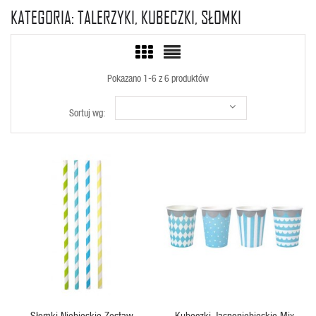
KATEGORIA: TALERZYKI, KUBECZKI, SŁOMKI
Pokazano 1-6 z 6 produktów
Sortuj wg:
SZYBKI PODGLĄD
SZYBKI PODGLĄD
Słomki Niebieskie Zestaw
Kubeczki Jasnoniebieskie Mix