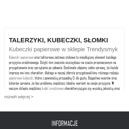
TALERZYKI, KUBECZKI, SŁOMKI
Kubeczki papierowe w sklepie Trendysmyk
Kubeczki papierowe
oraz tekturowa zastawa stołowa to nieodłączny element każdego
przyjęcia urodzinowego. Dzięki nim znacznie oszczędzasz na czasie przeznaczonym na
przygotowanie oraz sprzątanie po zabawie. Doskonale zdajemy sobie sprawę, że każda
impreza ma inny charakter, dlatego w naszej ofercie przygotowaliśmy różnego rodzaju
papierowe kubeczki
, które z pewnością przypadną Ci do gustu. Bogactwo wzorów oraz
kolorów sprawia, że bez problemu znajdziesz idealny wariant na swoje przyjęcie. W
naszym sklepie znajdziesz
kubki urodzinowe
charakteryzujące się wysoką jakością oraz
wykonaniem z dbałością o każdy detal. Dzięki szerokiej gamie barw oraz wzorów,
rozwiń więcej >
możesz idealnie wkomponować je w klimat aranżacji swojego przyjęcia bez obaw o ich
szybkie zniszczenie. Zapewniamy, że wybierając produkty z naszej oferty zapewnisz
perfekcyjną kompozycję stołu idealnie wpasowującą się w tematykę przyjęcia. Jeżeli
zatem chcesz zaoszczędzić czas na sprzątanie i przygotowywanie zabawy, to koniecznie
sprawdź, jakie produkty zebraliśmy w naszym sklepie!
INFORMACJE
Kubeczki urodzinowe na przyjęcie dla