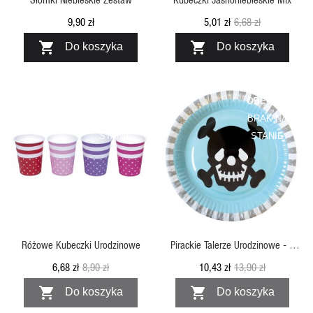
9,90 zł
5,01 zł
6,68 zł


Do koszyka
Do koszyka
OBECNIE
OBECNIE
BRAK NA
BRAK NA
STANIE
STANIE
SZYBKI PODGLĄD
SZYBKI PODGLĄD
Różowe Kubeczki Urodzinowe
Pirackie Talerze Urodzinowe - Z
Czaszką
6,68 zł
8,90 zł
10,43 zł
13,90 zł


Do koszyka
Do koszyka