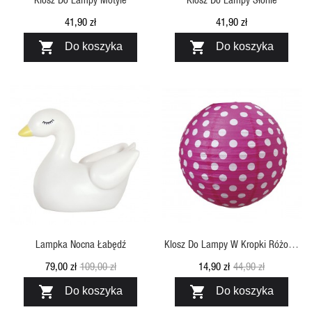
41,90 zł
41,90 zł


Do koszyka
Do koszyka
SZYBKI PODGLĄD
SZYBKI PODGLĄD
Lampka Nocna Łabędź
Klosz Do Lampy W Kropki Różowy
Jabadabado
79,00 zł
109,00 zł
14,90 zł
44,90 zł


Do koszyka
Do koszyka