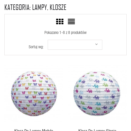
KATEGORIA: LAMPY, KLOSZE
Pokazano 1-8 z 8 produktów
Sortuj wg:
SZYBKI PODGLĄD
SZYBKI PODGLĄD
Klosz Do Lampy Motyle
Klosz Do Lampy Słonie