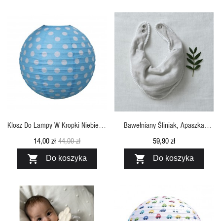
SZYBKI PODGLĄD
SZYBKI PODGLĄD
Klosz Do Lampy W Kropki Niebieski
Bawełniany Śliniak, Apaszka
Jabadabado
Jasnoszary JackOJuno
14,00 zł
44,00 zł
59,90 zł


Do koszyka
Do koszyka
OBECNIE
BRAK NA