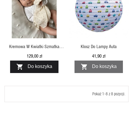
STANIE
SZYBKI PODGLĄD
SZYBKI PODGLĄD
Kremowa W Kwiatki Szmatka
Klosz Do Lampy Auta
Przytulanka Kwiatek JackOJuno
129,00 zł
41,90 zł


Do koszyka
Do koszyka
Pokaż 1-8 z 8 pozycji.