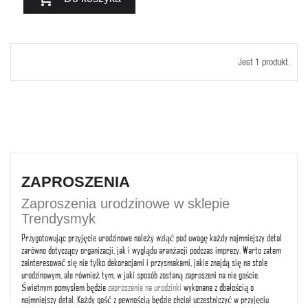
Jest 1 produkt.
ZAPROSZENIA
Zaproszenia urodzinowe w sklepie
Trendysmyk
Przygotowując przyjęcie urodzinowe należy wziąć pod uwagę każdy najmniejszy detal
zarówno dotyczący organizacji, jak i wyglądu aranżacji podczas imprezy. Warto zatem
zainteresować się nie tylko dekoracjami i przysmakami, jakie znajdą się na stole
urodzinowym, ale również tym, w jaki sposób zostaną zaproszeni na nie goście.
Świetnym pomysłem będzie
zaproszenie na urodzinki
wykonane z dbałością o
najmniejszy detal. Każdy gość z pewnością będzie chciał uczestniczyć w przyjęciu