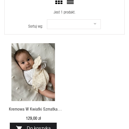
Jest 1 produkt.
Sortuj wg:
SZYBKI PODGLĄD
Kremowa W Kwiatki Szmatka
Przytulanka Kwiatek JackOJuno
129,00 zł

Do koszyka