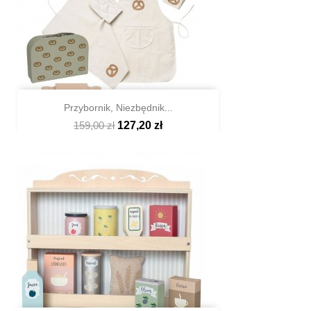
Przybornik, Niezbędnik...
159,00 zł
127,20 zł

Szybki podgląd