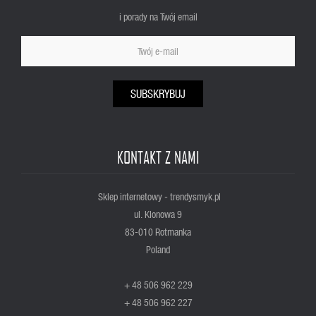
i porady na Twój email
SUBSKRYBUJ
KONTAKT Z NAMI
Sklep internetowy - trendysmyk.pl
ul. Klonowa 9
83-010 Rotmanka
Poland
+ 48 506 962 229
+ 48 506 962 227