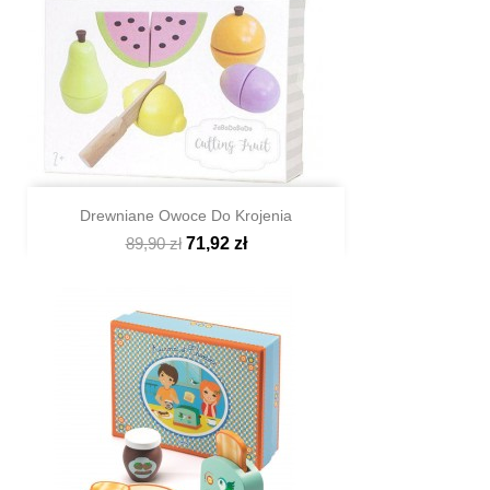
Drewniane Owoce Do Krojenia
89,90 zł
71,92 zł

Szybki podgląd