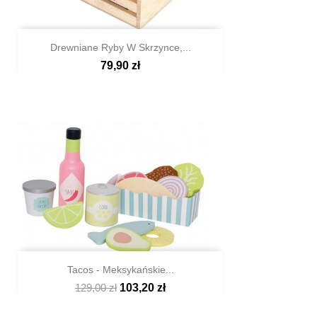
Drewniane Ryby W Skrzynce,...
79,90 zł

Szybki podgląd
Tacos - Meksykańskie...
129,00 zł
103,20 zł

Szybki podgląd