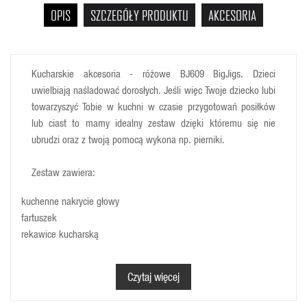
OPIS
SZCZEGÓŁY PRODUKTU
AKCESORIA
Kucharskie akcesoria - różowe BJ609 BigJigs. Dzieci
uwielbiają naśladować dorosłych. Jeśli więc Twoje dziecko lubi
towarzyszyć Tobie w kuchni w czasie przygotowań posiłków
lub ciast to mamy idealny zestaw dzięki któremu się nie
ubrudzi oraz z twoją pomocą wykona np. pierniki.
Zestaw zawiera:
kuchenne nakrycie głowy
fartuszek
rekawice kucharską
mały wałek kuchenny
4 foremki do pierników (choinkę, motylka, gwiazdkę, dzwonek)
Czytaj więcej
Wiek dziecka: 3 +