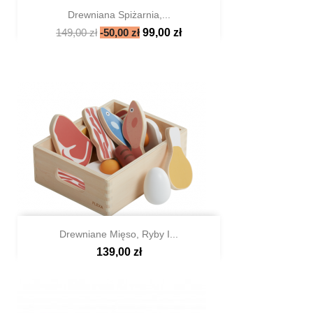
Drewniana Spiżarnia,...
149,00 zł
-50,00 zł
99,00 zł

Szybki podgląd
Drewniane Mięso, Ryby I...
139,00 zł

Szybki podgląd