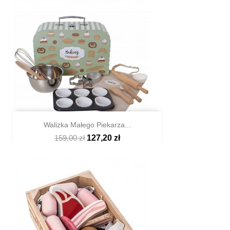
Walizka Małego Piekarza...
159,00 zł
127,20 zł

Szybki podgląd