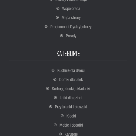
Współpraca
Mapa strony
Producenci i Dystrybutorzy
Porady
KATEGORIE
Kuchnie dla dzieci
Domki dla lalek
Sortery, klocki, układanki
Lalki dla dzieci
Przytulanki i pluszaki
Klocki
Meble i dodatki
Karuzele