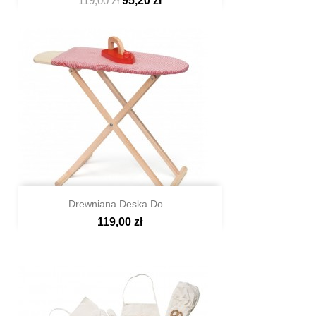
119,00 zł
95,20 zł

Szybki podgląd
Drewniana Deska Do...
119,00 zł

Szybki podgląd