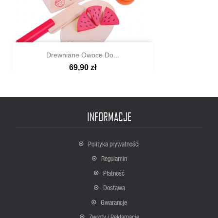
Drewniane Owoce Do...
69,90 zł

Szybki podgląd
INFORMACJE
Polityka prywatności
Regulamin
Płatność
Dostawa
Gwarancje
Zwroty i Reklamacje