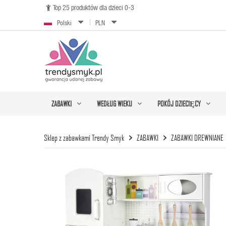
Top 25 produktów dla dzieci 0-3

Polski
PLN
ZABAWKI
WEDŁUG WIEKU
POKÓJ DZIECIĘCY
Sklep z zabawkami Trendy Smyk
ZABAWKI
ZABAWKI DREWNIANE