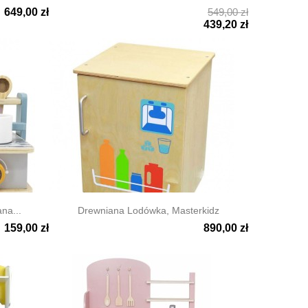
649,00 zł
549,00 zł

Szybki podgląd
439,20 zł
na...
Drewniana Lodówka, Masterkidz
159,00 zł
890,00 zł

Szybki podgląd