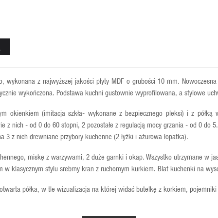
A
etro, wykonana z najwyższej jakości płyty MDF o grubości 10 mm. Nowoczesna 
ycznie wykończona. Podstawa kuchni gustownie wyprofilowana, a stylowe uchw
stym okienkiem (imitacja szkła- wykonane z bezpiecznego pleksi) i z pół
ie z nich - od 0 do 60 stopni, 2 pozostałe z regulacją mocy grzania - od 0 do 5
 3 z nich drewniane przybory kuchenne (2 łyżki i ażurowa łopatka).
hennego, miskę z warzywami, 2 duże garnki i okap. Wszystko utrzymane w jasne
 w klasycznym stylu srebrny kran z ruchomym kurkiem. Blat kuchenki na wyso
otwarta półka, w tle wizualizacja na której widać butelkę z korkiem, pojemniki
 wody (imitacja). Na jej wyposażeniu także różowy plastikowy kubek (10 c