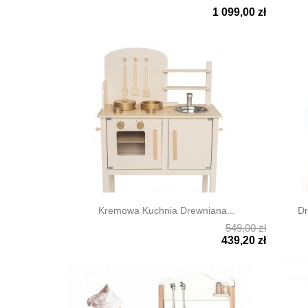
1 099,00 zł


Szybki podgląd
Szyb
Kremowa Kuchnia Drewniana...
Dr
549,00 zł


Szybki podgląd
Szyb
439,20 zł