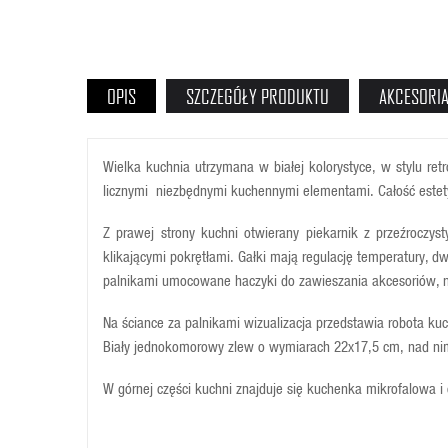
OPIS
SZCZEGÓŁY PRODUKTU
AKCESORI
Wielka kuchnia utrzymana w białej kolorystyce, w stylu r
licznymi niezbędnymi kuchennymi elementami. Całość estet
Z prawej strony kuchni otwierany piekarnik z przeźroczy
klikającymi pokrętłami. Gałki mają regulację temperatury, dw
palnikami umocowane haczyki do zawieszania akcesoriów, na
Na ściance za palnikami wizualizacja przedstawia robota kuc
Biały jednokomorowy zlew o wymiarach 22x17,5 cm, nad nim
W górnej części kuchni znajduje się kuchenka mikrofalowa i 
Hitem w kuchni jest lodówka z automatycznym dozownikiem