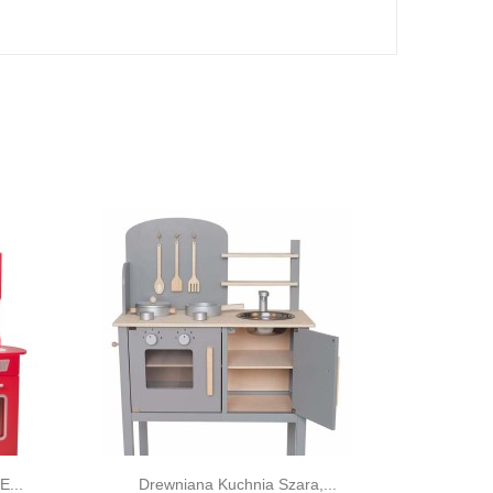
wanie potraw dla zaproszonych gości i przyjaciół stanie się
...
Drewniana Kuchnia Szara,...