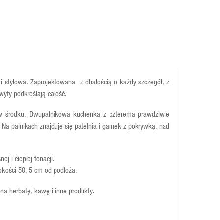
i stylowa. Zaprojektowana z dbałością o każdy szczegół, z
yty podkreślają całość.
ką w środku. Dwupalnikowa kuchenka z czterema prawdziwie
. Na palnikach znajduje się patelnia i garnek z pokrywką, nad
j i ciepłej tonacji.
kości 50, 5 cm od podłoża.
 na herbatę, kawę i inne produkty.
m) oraz umieszczony z prawej strony tradycyjny telefon z