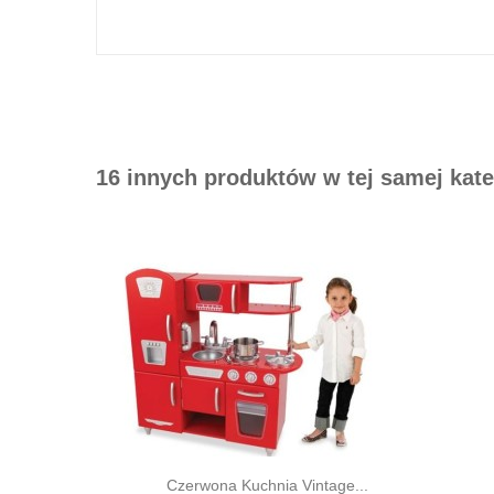
przenośną słuchawką. W wolnej chwili, gdy np ciasto będzi
Wymiary kuchni: 92 cm (szerokość) x 29,5 cm (głębokość) x
Szerokość lodówki 30 cm, długość blatu 63 cm
Waga: około 26 kg
16 innych produktów w tej samej kate
Kuchnia Big Vintage jest niezastąpiona do zabawy w dom i g
wielką przyjemnością.
W naszym sklepie można dokupić dodatkowe artykuły spoży
Kuchenka wymaga samodzielnego montażu, w załączeniu szc
Czerwona Kuchnia Vintage...