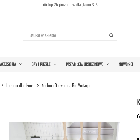
Top 25 prezentów dla dzieci 3-6

AKCESORIA
GRY I PUZZLE
PRZYJĘCIA URODZINOWE
NOWOŚCI
kuchnie dla dzieci
Kuchnia Drewniana Big Vintage
K
6
I