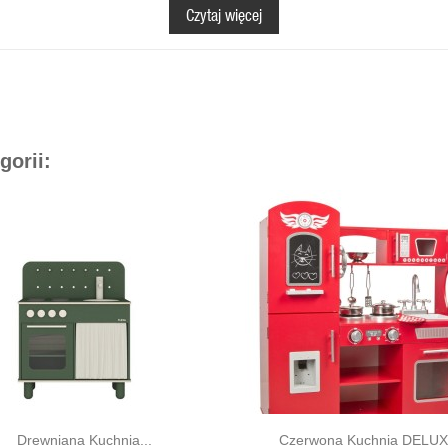
e w piekarniku, mała pani domu będzie mogła poplotkować z koleżanką ;)
Czytaj więcej
 102 cm (wysokość).
gorii:
otowanie. Każda mała gospodyni doceni jej funkcjonalność przez co przygotowy
wcze aby kuchnia była kompletna.
zegółowa instrukcja montażu "krok po kroku".
Drewniana Kuchnia...
Czerwona Kuchnia DELUXE