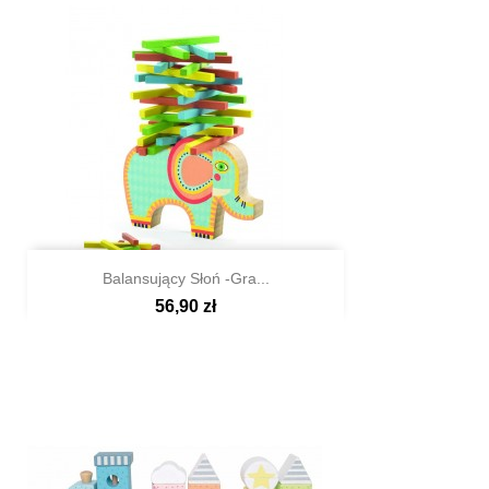
Balansujący Słoń -gra...
56,90 zł

Szybki podgląd