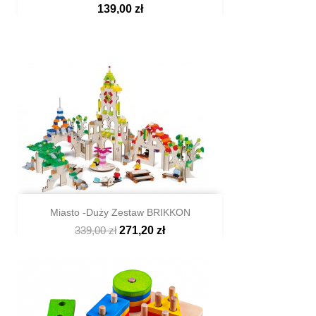
139,00 zł

Szybki podgląd
Miasto -duży Zestaw BRIKKON
339,00 zł
271,20 zł

Szybki podgląd