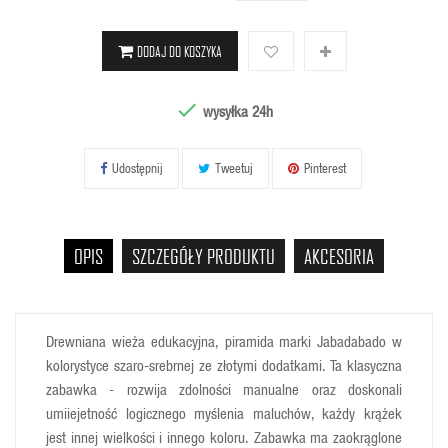
DODAJ DO KOSZYKA

wysyłka 24h
Udostępnij
Tweetuj
Pinterest
OPIS
SZCZEGÓŁY PRODUKTU
AKCESORIA
Drewniana wieża edukacyjna, piramida marki Jabadabado w
kolorystyce szaro-srebrnej ze złotymi dodatkami. Ta klasyczna
zabawka - rozwija zdolności manualne oraz doskonali
umiiejetność logicznego myślenia maluchów, każdy krążek
jest innej wielkości i innego koloru. Zabawka ma zaokrąglone