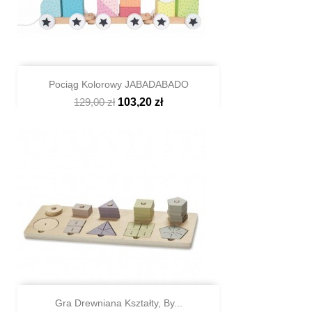
Pociąg Kolorowy JABADABADO
129,00 zł
103,20 zł

Szybki podgląd
Gra Drewniana Kształty, By...