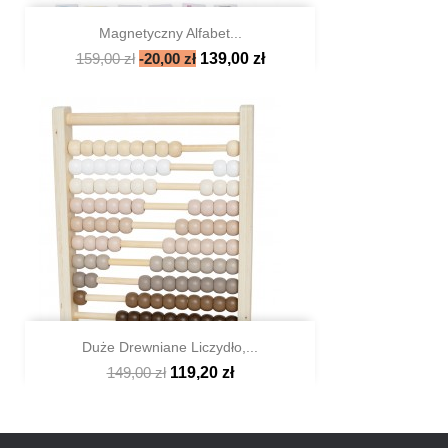
Magnetyczny Alfabet...
159,00 zł
-20,00 zł
139,00 zł

Szybki podgląd
Duże Drewniane Liczydło,...
149,00 zł
119,20 zł

Szybki podgląd