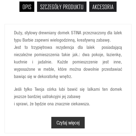
OPIS
SZCZEGÓŁY PRODUKTU
AKCESORIA
Duży, stylowy drewniany domek STINA przeznaczony dla lalek
typu Barbie zapewni wielogodzinną, kreatywną zabawę.
Jest to trzypiętrowa rezydencja dla lalek posiadającą
niezależne pomieszczenia takie jak.: dwa pokoje, łazienkę,
kuchnie i jadalnie. Każde pomieszczenie jest inne,
wyposażone w meble, które można dowolnie przestawiać
bawiąc się w dekoratorkę wnętrz.
Jeśli tylko Twoja córka lubi bawić się lalkami ten domek
jeszcze bardziej uatrakcyjni jej zabawę
i sprawi, że będzie ona znacznie ciekawsza.
Wymiary domku; 77,5 x 35 x 118cm
Czytaj więcej
Domek do samodzielnego złożenia.