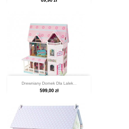
69,90 zł

Szybki podgląd
Drewniany Domek Dla Lalek...
599,00 zł

Szybki podgląd