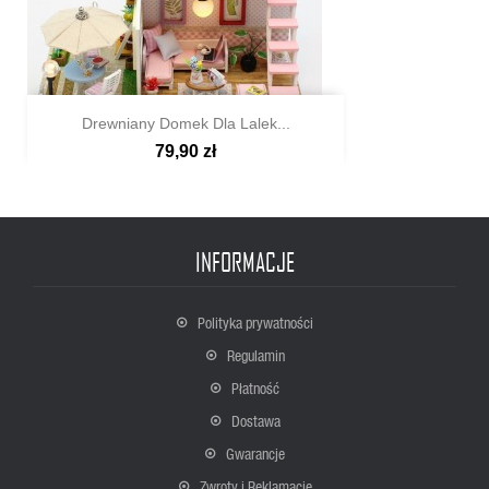
Drewniany Domek Dla Lalek...
79,90 zł

Szybki podgląd
INFORMACJE
Polityka prywatności
Regulamin
Płatność
Dostawa
Gwarancje
Zwroty i Reklamacje