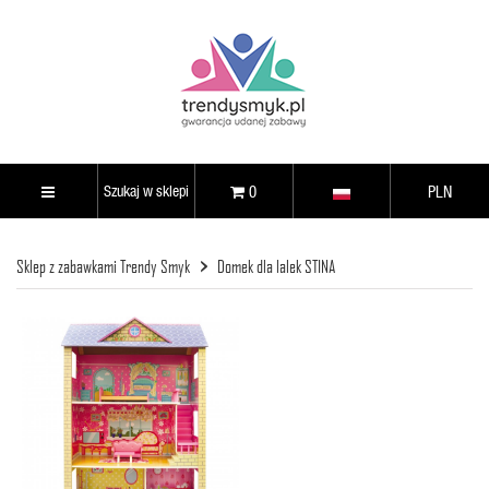
0
PLN
Sklep z zabawkami Trendy Smyk
Domek dla lalek STINA