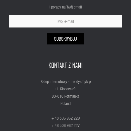
i porady na Twój email
SUBSKRYBUJ
KONTAKT Z NAMI
Sklep internetowy - trendysmyk.pl
ul. Klonowa 9
83-010 Rotmanka
Poland
+ 48 506 962 229
+ 48 506 962 227