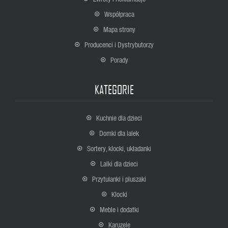
Współpraca
Mapa strony
Producenci i Dystrybutorzy
Porady
KATEGORIE
Kuchnie dla dzieci
Domki dla lalek
Sortery, klocki, układanki
Lalki dla dzieci
Przytulanki i pluszaki
Klocki
Meble i dodatki
Karuzele