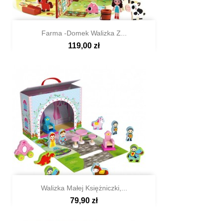
Farma -domek Walizka Z...
119,00 zł

Szybki podgląd
Walizka Małej Księżniczki,...
79,90 zł

Szybki podgląd