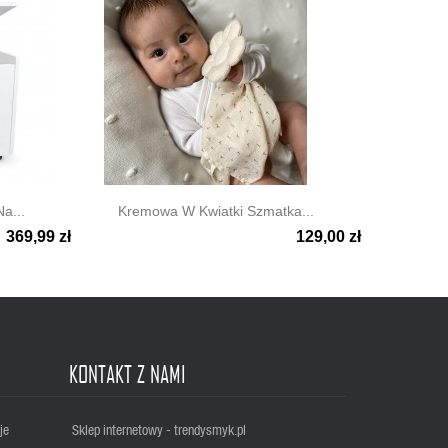
a...
Kremowa W Kwiatki Szmatka...
369,99 zł
129,00 zł

Szybki podgląd
KONTAKT Z NAMI
je
Sklep internetowy - trendysmyk.pl