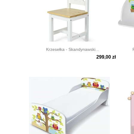
Krzesełka - Skandynawski...
299,00 zł


Szybki podgląd
Szyb