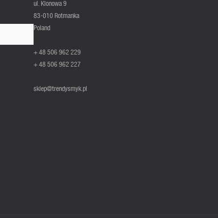
ul. Klonowa 9
83-010 Rotmanka
Poland
+ 48 506 962 229
+ 48 506 962 227
sklep@trendysmyk.pl