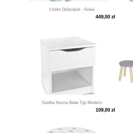
Łóżko Dziecięce - Sowa
449,00 zł


Szybki podgląd
Szyb
Szafka Nocna Biała Typ Modern
109,00 zł


Szybki podgląd
Szyb