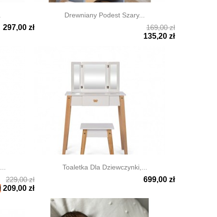
.
Drewniany Podest Szary...
297,00 zł
169,00 zł

Szybki podgląd
135,20 zł
..
Toaletka Dla Dziewczynki,...
229,00 zł
699,00 zł

Szybki podgląd
ł
209,00 zł