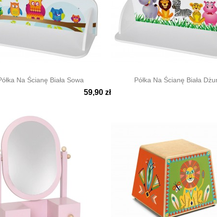
Półka Na Ścianę Biała Sowa
Półka Na Ścianę Biała Dżu
59,90 zł

ki podgląd
Szybki podgląd