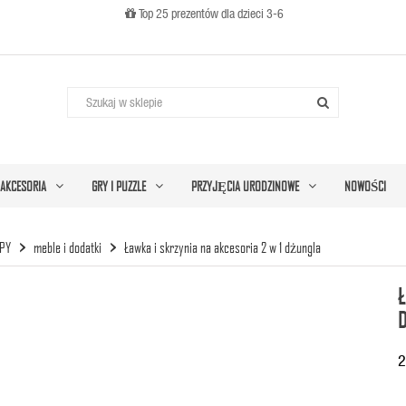
Top 25 prezentów dla dzieci 3-6

AKCESORIA
GRY I PUZZLE
PRZYJĘCIA URODZINOWE
NOWOŚCI
MPY
meble i dodatki
Ławka i skrzynia na akcesoria 2 w 1 dżungla
Ł
2