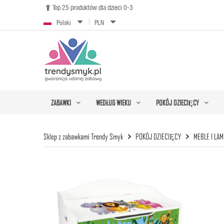
Top 25 produktów dla dzieci 0-3

Polski
PLN
ZABAWKI
WEDŁUG WIEKU
POKÓJ DZIECIĘCY
Sklep z zabawkami Trendy Smyk
POKÓJ DZIECIĘCY
MEBLE I LA