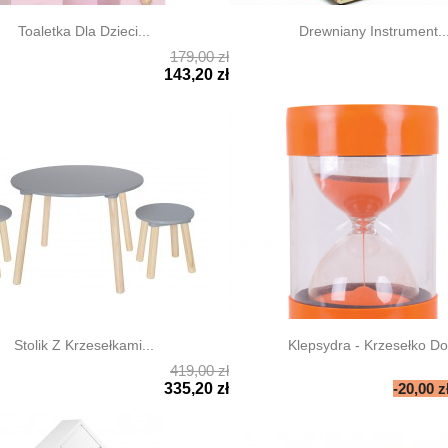
Toaletka Dla Dzieci...
Drewniany Instrument..
179,00 zł

ki podgląd
Szybki podgląd
143,20 zł
Stolik Z Krzesełkami...
Klepsydra - Krzesełko Do.
419,00 zł

ki podgląd
Szybki podgląd
335,20 zł
-20,00 z