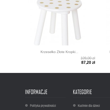
Krzesełko Złote Kropki...
109,00 zł


Szybki podgląd
Szyb
87,20 zł
INFORMACJE
KATEGORIE
Polityka prywatności
Kuchnie dla dzieci