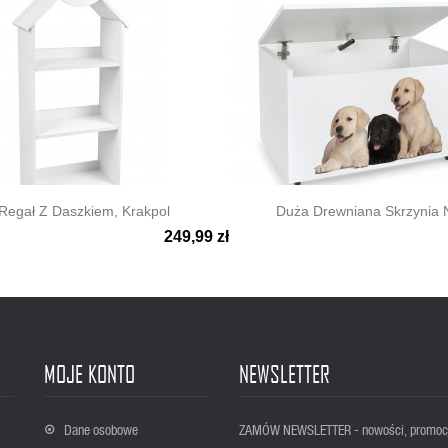
Regał Z Daszkiem, Krakpol
Duża Drewniana Skrzynia N
249,99 zł

ki podgląd
Szybki podgląd
MOJE KONTO
NEWSLETTER
Dane osobowe
ZAMÓW NEWSLETTER - nowości, promoc