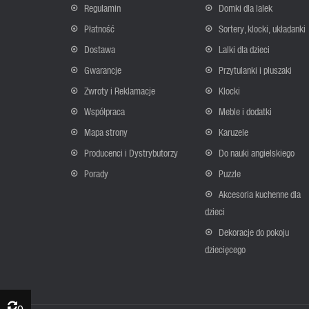
Regulamin
Domki dla lalek
Płatność
Sortery, klocki, układanki
Dostawa
Lalki dla dzieci
Gwarancje
Przytulanki i pluszaki
Zwroty i Reklamacje
Klocki
Współpraca
Meble i dodatki
Mapa strony
Karuzele
Producenci i Dystrybutorzy
Do nauki angielskiego
Porady
Puzzle
Akcesoria kuchenne dla
dzieci
Dekoracje do pokoju
dziecięcego