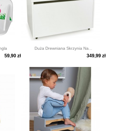
ngla
Duża Drewniana Skrzynia Na...
59,90 zł
349,99 zł

Szybki podgląd