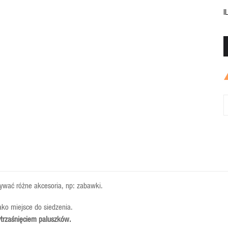
I
ywać różne akcesoria, np: zabawki.
ako miejsce do siedzenia.
ytrzaśnięciem paluszków.