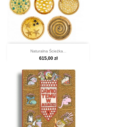
Naturalna Ścieżka...
615,00 zł

Szybki podgląd