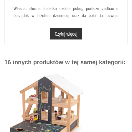
Własna, śliczna toaletka ozdobi pokój, pomoże zadbać o
porządek w biżuterii dziecięcej oraz da pole do rozwoju
wyobraźni Twojego dziecka. Pomoże stworzyć własny salon
kosmetyczny dla wszystkich lal, a w takim salonie czeka nas
Czytaj więcej
niejedna niesamowita przygoda.
Toaletka posiada dwie otwierane szufladki, do schowania
swoich skarbów i odchylane lusterko. Pomiędzy szufladami
16 innych produktów w tej samej kategorii:
znajduję się mała komora, w której można przechowywać
inne drobiazgi. A po bokach znajdują się gałki w kolorze
naturalnego drewna, na których można zawiesić naszyjniki i
bransoletki.
Wymiary:
29 x 13 x 40 cm
Wiek: 3+
Spokój, radość i beztroskość w wyjątkowych wnętrzach