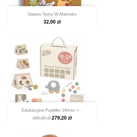
Dawno Temu W Mamoko
32,00 zł

Szybki podgląd
Edukacyjne Pudełko 18msc +...
349,00 zł
279,20 zł

Szybki podgląd