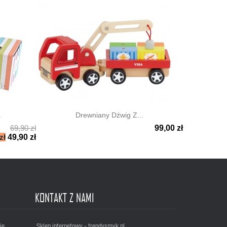
.
Drewniany Dźwig Z...
69,90 zł
99,00 zł

Szybki podgląd
zł
49,90 zł
KONTAKT Z NAMI
je
Sklep internetowy - trendysmyk.pl