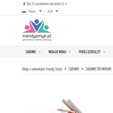
Top 25 produktów dla dzieci 0-3

Polski
PLN
ZABAWKI
WEDŁUG WIEKU
POKÓJ DZIECIĘCY
Sklep z zabawkami Trendy Smyk
ZABAWKI
ZABAWKI DREWNIANE