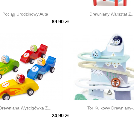
Pociąg Urodzinowy Auta
Drewniany Warsztat Z..
89,90 zł

ki podgląd
Szybki podgląd
Drewniana Wyścigówka Z...
Tor Kulkowy Drewniany-.
24,90 zł

ki podgląd
Szybki podgląd