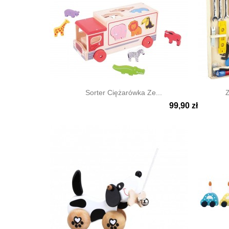
Sorter Ciężarówka Ze...
Z
99,90 zł


Szybki podgląd
Szyb