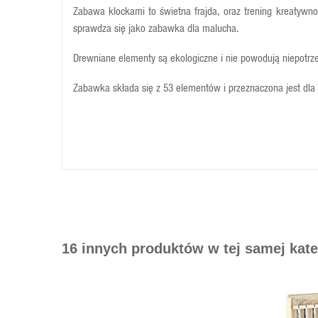
Zabawa klockami to świetna frajda, oraz trening kreatywn
sprawdza się jako zabawka dla malucha.
Drewniane elementy są ekologiczne i nie powodują niepotrz
Zabawka składa się z 53 elementów i przeznaczona jest dla 
Wiek
od 3 lat
Wymiary produktu
23 x 16 x 13 cm
Wymiary opakowania
36x24x8 cm
16 innych produktów w tej samej kate