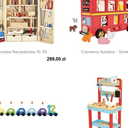
estaw Narzędziowy XL 50...
Czerwony Autobus - Sorter
289,00 zł

ki podgląd
Szybki podgląd