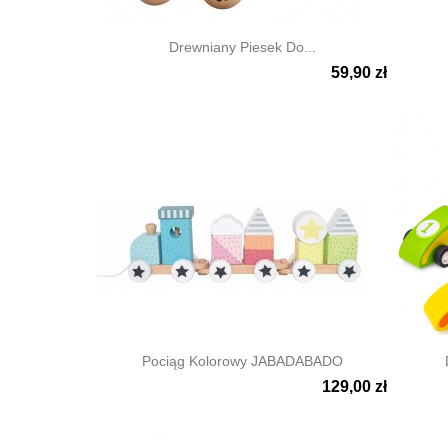
Drewniany Piesek Do...
59,90 zł


Szybki podgląd
Szyb
Pociąg Kolorowy JABADABADO
129,00 zł


Szybki podgląd
Szyb