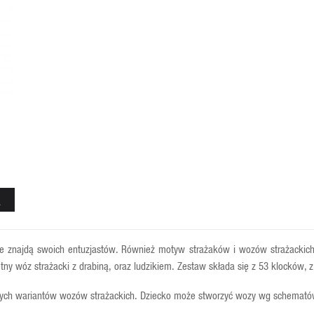
A
ze znajdą swoich entuzjastów. Również motyw strażaków i wozów strażackich 
ny wóz strażacki z drabiną, oraz ludzikiem. Zestaw składa się z 53 klocków, z
óżnych wariantów wozów strażackich. Dziecko może stworzyć wozy wg schematów