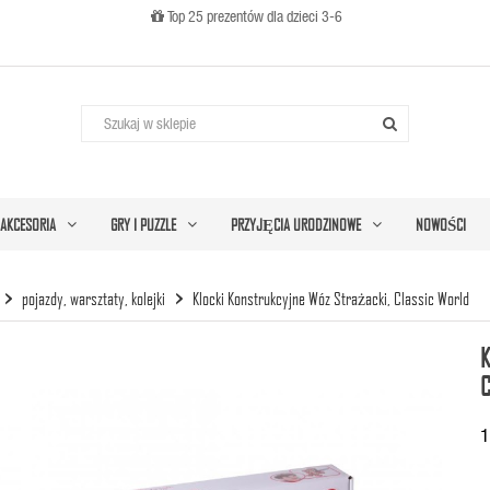
Top 25 prezentów dla dzieci 3-6

AKCESORIA
GRY I PUZZLE
PRZYJĘCIA URODZINOWE
NOWOŚCI
pojazdy, warsztaty, kolejki
Klocki Konstrukcyjne Wóz Strażacki, Classic World
1