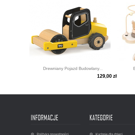
Drewniany Pojazd Budowlany...
129,00 zł


Szybki podgląd
Szyb
INFORMACJE
KATEGORIE
Polityka prywatności
Kuchnie dla dzieci