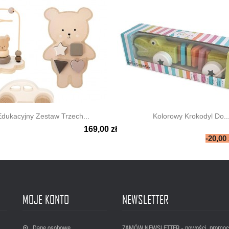
Edukacyjny Zestaw Trzech...
Kolorowy Krokodyl Do..
169,00 zł

ki podgląd
Szybki podgląd
-20,00 
MOJE KONTO
NEWSLETTER
Dane osobowe
ZAMÓW NEWSLETTER - nowości, promoc