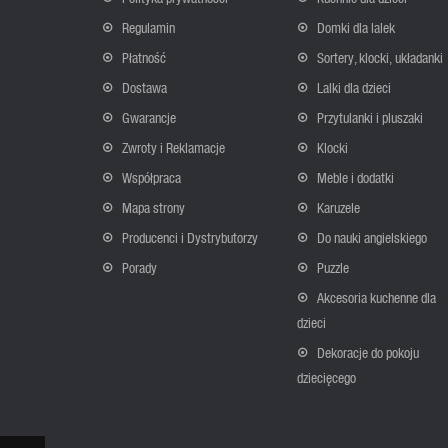
Regulamin
Domki dla lalek
Płatność
Sortery, klocki, układanki
Dostawa
Lalki dla dzieci
Gwarancje
Przytulanki i pluszaki
Zwroty i Reklamacje
Klocki
Współpraca
Meble i dodatki
Mapa strony
Karuzele
Producenci i Dystrybutorzy
Do nauki angielskiego
Porady
Puzzle
Akcesoria kuchenne dla
dzieci
Dekoracje do pokoju
dziecięcego