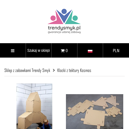
0
PLN
Sklep z zabawkami Trendy Smyk
Klocki z tektury Kosmos