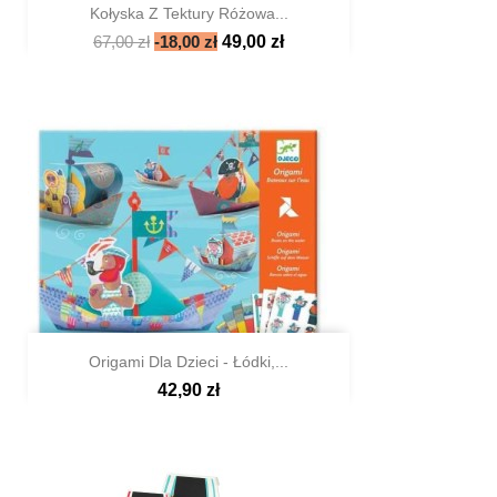
Kołyska Z Tektury Różowa...
67,00 zł
-18,00 zł
49,00 zł

Szybki podgląd
Origami Dla Dzieci - Łódki,...
42,90 zł

Szybki podgląd