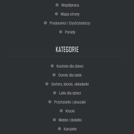
Współpraca
Mapa strony
Producenci i Dystrybutorzy
Porady
KATEGORIE
Kuchnie dla dzieci
Domki dla lalek
Sortery, klocki, układanki
Lalki dla dzieci
Przytulanki i pluszaki
Klocki
Meble i dodatki
Karuzele