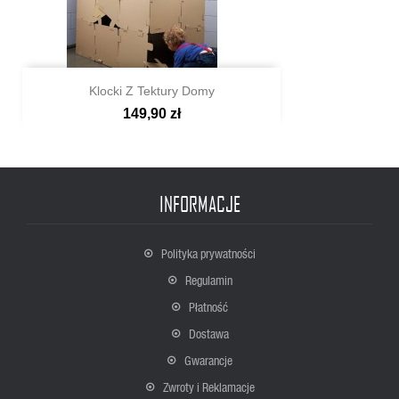
Klocki Z Tektury Domy
149,90 zł

Szybki podgląd
INFORMACJE
Polityka prywatności
Regulamin
Płatność
Dostawa
Gwarancje
Zwroty i Reklamacje