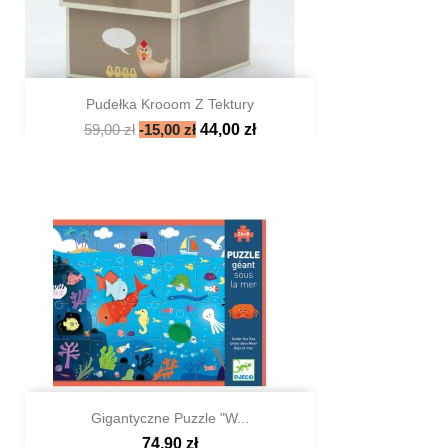
Pudełka Krooom Z Tektury
59,00 zł
-15,00 zł
44,00 zł

Szybki podgląd
Gigantyczne Puzzle "W...
74,90 zł