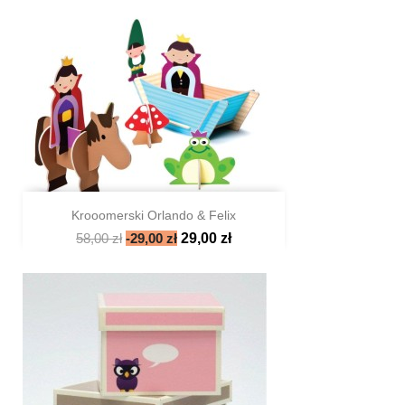
Krooomerski Orlando & Felix
58,00 zł
-29,00 zł
29,00 zł

Szybki podgląd