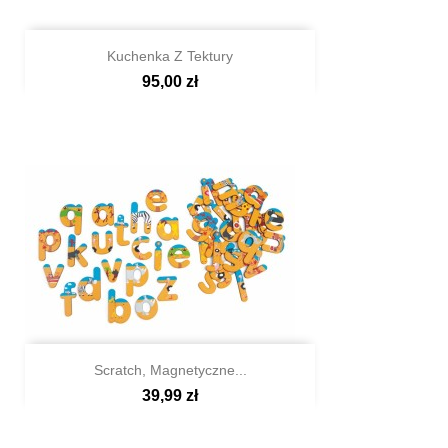

Szybki podgląd
Kuchenka Z Tektury
NIEBIESKI
95,00 zł
Scratch, Magnetyczne...
39,99 zł

Szybki podgląd