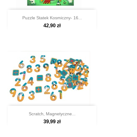
Puzzle Statek Kosmiczny- 16...
42,90 zł

Szybki podgląd
Scratch, Magnetyczne...
39,99 zł

Szybki podgląd