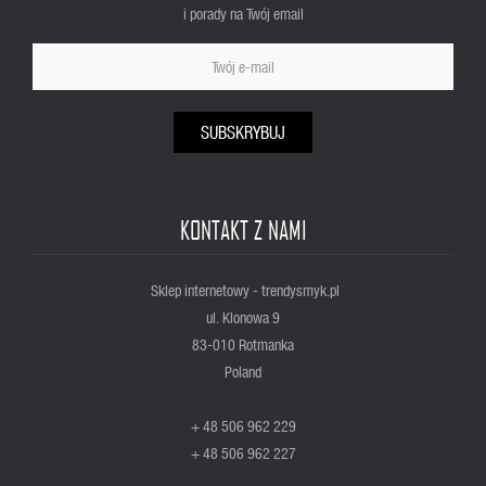
i porady na Twój email
SUBSKRYBUJ
KONTAKT Z NAMI
Sklep internetowy - trendysmyk.pl
ul. Klonowa 9
83-010 Rotmanka
Poland
+ 48 506 962 229
+ 48 506 962 227