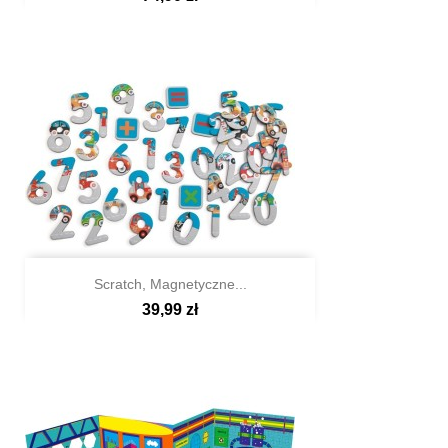

Szybki podgląd
Scratch, Magnetyczne...
39,99 zł

Szybki podgląd