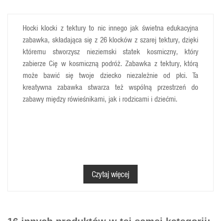
Hocki klocki z tektury to nic innego jak świetna edukacyjna
zabawka, składająca się z 26 klocków z szarej tektury, dzięki
któremu stworzysz nieziemski statek kosmiczny, który
zabierze Cię w kosmiczną podróż. Zabawka z tektury, którą
może bawić się twoje dziecko niezależnie od płci. Ta
kreatywna zabawka stwarza też wspólną przestrzeń do
zabawy między rówieśnikami, jak i rodzicami i dziećmi.
Klocki wykonane są z ekologicznej szarej tektury. 4 moduły -
Czytaj więcej
duży kwadrat, trójkąt, prostokąt i mały kwadrat - pozwalają
na konstruowanie wielu układów. Przykładowe budowle,
możliwe do skonstruowania za pomocą elementów zawartych
w zestawie, pokazane zostały na opakowaniu. Łatwy sposób