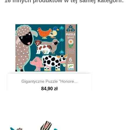
16 innych produktów w tej samej kategorii:
łączenia za pomocą “uszek”. Klocki pobudzają dziecięcą
wyobraźnię (w tym wyobraźnię przestrzenną). Umożliwiają
konstruowanie budowli w dużej skali. Stanowią przedmiot
zabawy lub jej tło. Do zabawy w domu i plenerze. Czysta
powierzchnia klocków zachęca do kreacji: rysowania po niej,
ozdabiania, indywidualizowania. Duży gabaryt klocków 40 cm
na 40 cm uczy współpracy i sprzyja integracji. Budowle mogą
zawierać ruchome elementy (np. drzwi, okna na zawiasach,
skrzydła zamku). Zestawy pakowane w ekologiczne pudło z
tektury.
Gigantyczne Puzzle "Honore...
84,90 zł

Szybki podgląd