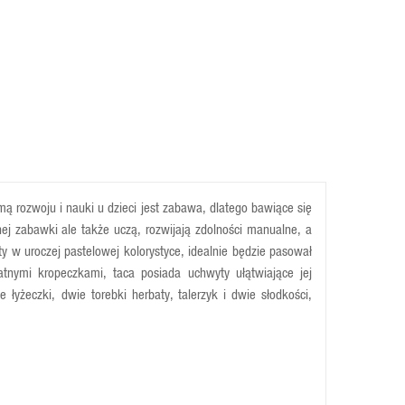
ą rozwoju i nauki u dzieci jest zabawa, dlatego bawiące się
ej zabawki ale także uczą, rozwijają zdolności manualne, a
ty w uroczej pastelowej kolorystyce, idealnie będzie pasował
katnymi kropeczkami, taca posiada uchwyty ułątwiające jej
 łyżeczki, dwie torebki herbaty, talerzyk i dwie słodkości,