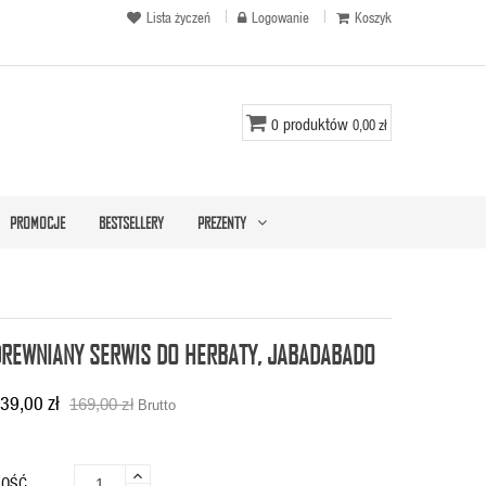
Lista życzeń
Logowanie
Koszyk
produktów
0
0,00 zł
PROMOCJE
BESTSELLERY
PREZENTY
DREWNIANY SERWIS DO HERBATY, JABADABADO
39,00 zł
169,00 zł
Brutto
LOŚĆ