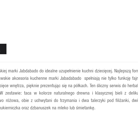
A
ej marki Jabdabado do idealne uzupełnienie kuchni dziecięcej. Najlepszą form
awskie akcesoria kuchenne marki Jabadabado spełniają nie tylko funkcję fajn
cięce wnętrza, pięknie prezentując się na półkach. Ten śliczny serwis do herba
 W zestawie: taca w kolorze naturalnego drewna i klasycznej bieli z deli
wo różowa, obie z uchwytani do trzymania i dwa talerzyki pod filiżanki, dwie
cukierniczka oraz dzbanuszek na mleko lub śmietankę.