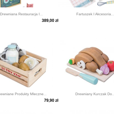
Drewniana Restauracja I...
Fartuszek I Akcesoria...
389,00 zł

ki podgląd
Szybki podgląd
ewniane Produkty Mleczne...
Drewniany Kurczak Do..
79,90 zł

ki podgląd
Szybki podgląd