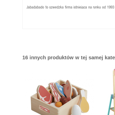
Jabadabado to szwedzka firma istniejąca na rynku od 1993 
Jabadabado cechuje oryginalny design, piękna kolorystyka 
16 innych produktów w tej samej kate