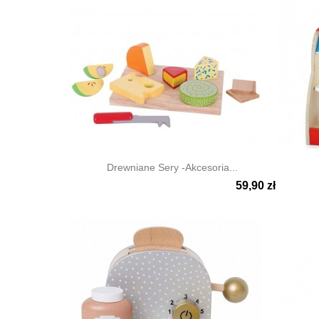
Drewniane Sery -akcesoria...
59,90 zł


Szybki podgląd
Szyb