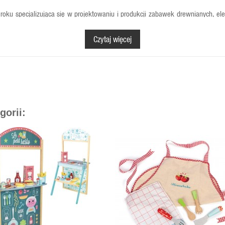
roku specjalizująca się w projektowaniu i produkcji zabawek drewnianych, e
i niezwykle staranne wykonanie. Wszystkie zabawki marki Jabadabado stworzon
Czytaj więcej
gorii: