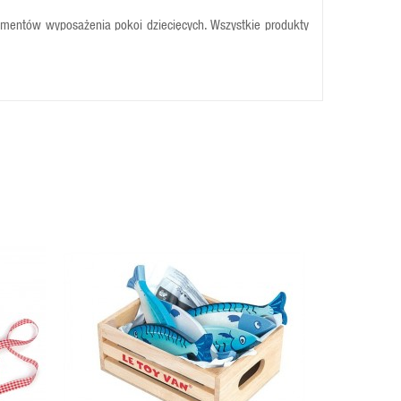
lementów wyposażenia pokoi dziecięcych. Wszystkie produkty
e są z myślą o dzieciach i pobudzają do kreatywnej zabawy.