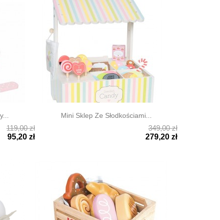
...
Mini Sklep Ze Słodkościami...
119,00 zł
349,00 zł

Szybki podgląd
95,20 zł
279,20 zł