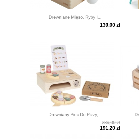
Drewniane Mięso, Ryby I...
139,00 zł


Szybki podgląd
Szyb
Drewniany Piec Do Pizzy,...
Dr
239,00 zł


Szybki podgląd
Szyb
191,20 zł