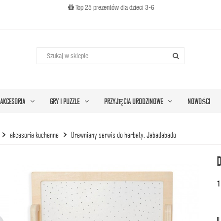
Top 25 prezentów dla dzieci 3-6

AKCESORIA
GRY I PUZZLE
PRZYJĘCIA URODZINOWE
NOWOŚCI
akcesoria kuchenne
Drewniany serwis do herbaty, Jabadabado
1
I