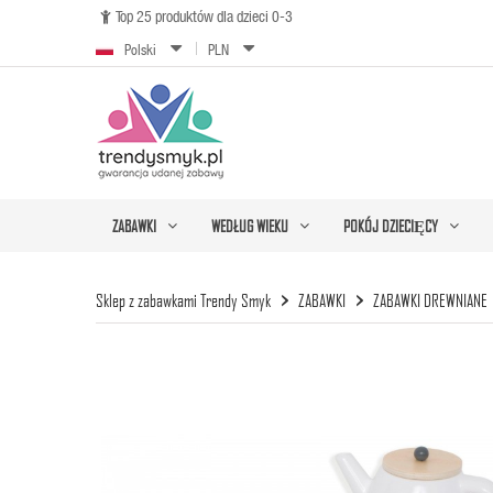
Top 25 produktów dla dzieci 0-3

Polski
PLN
ZABAWKI
WEDŁUG WIEKU
POKÓJ DZIECIĘCY
Sklep z zabawkami Trendy Smyk
ZABAWKI
ZABAWKI DREWNIANE