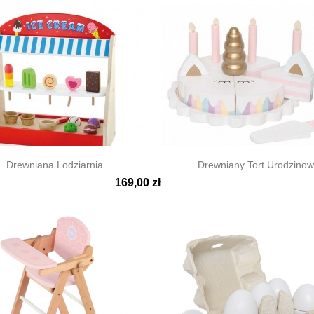
Drewniana Lodziarnia...
Drewniany Tort Urodzinowy
169,00 zł

ki podgląd
Szybki podgląd