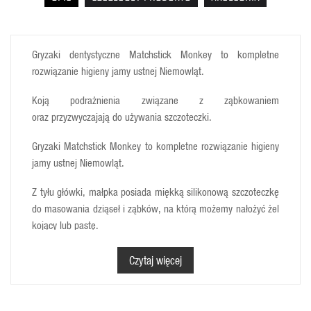
Gryzaki dentystyczne Matchstick Monkey to kompletne
rozwiązanie higieny jamy ustnej Niemowląt.
Koją podrażnienia związane z ząbkowaniem
oraz przyzwyczajają do używania szczoteczki.
Gryzaki Matchstick Monkey to kompletne rozwiązanie higieny
jamy ustnej Niemowląt.
Z tyłu główki, małpka posiada miękką silikonową szczoteczkę
do masowania dziąseł i ząbków, na którą możemy nałożyć żel
kojący lub pastę.
Wspaniale nadaje się do nauki mycia ząbków jako pierwsza
Czytaj więcej
szczoteczka.
Wesoły kształt małpki 3D zachęci każdego Malucha