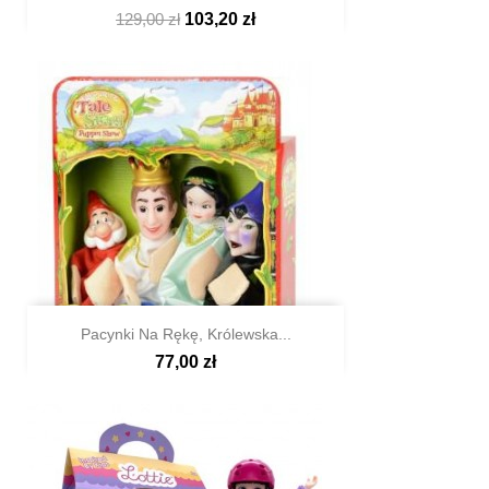
129,00 zł
103,20 zł

Szybki podgląd
Pacynki Na Rękę, Królewska...
77,00 zł

Szybki podgląd