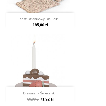
Kosz Dzianinowy Dla Lalki...
185,00 zł

Szybki podgląd
Drewniany Świecznik...
89,90 zł
71,92 zł

Szybki podgląd