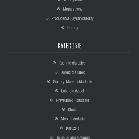
Mapa strony
Producenci i Dystrybutorzy
Porady
KATEGORIE
Kuchnie dla dzieci
Domki dla lalek
Sortery, klocki, układanki
Lalki dla dzieci
Przytulanki i pluszaki
Klocki
Meble i dodatki
Karuzele
Do nauki angielskiego