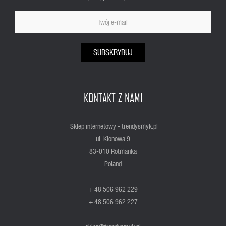
SUBSKRYBUJ
KONTAKT Z NAMI
Sklep internetowy - trendysmyk.pl
ul. Klonowa 9
83-010 Rotmanka
Poland
+ 48 506 962 229
+ 48 506 962 227