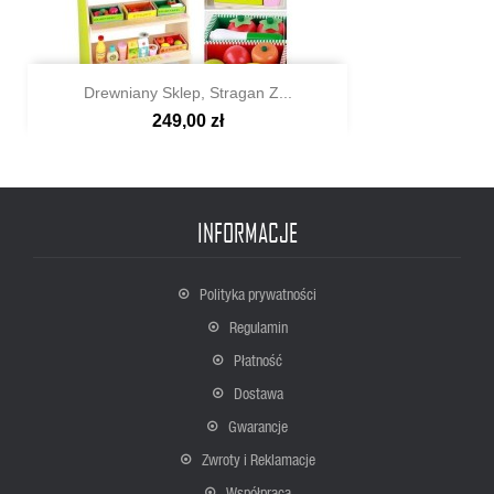
Drewniany Sklep, Stragan Z...
249,00 zł

Szybki podgląd
INFORMACJE
Polityka prywatności
Regulamin
Płatność
Dostawa
Gwarancje
Zwroty i Reklamacje
Współpraca