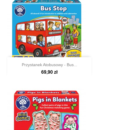
Przystanek Atobusowy - Bus...
69,90 zł

Szybki podgląd