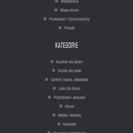
Współpraca
Mapa strony
Producenci i Dystrybutorzy
Porady
KATEGORIE
Kuchnie dla dzieci
Domki dla lalek
Sortery, klocki, układanki
Lalki dla dzieci
Przytulanki i pluszaki
Klocki
Meble i dodatki
Karuzele
Do nauki angielskiego