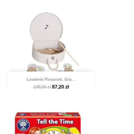
Łowienie Piosenek, Gra...
109,00 zł
87,20 zł

Szybki podgląd