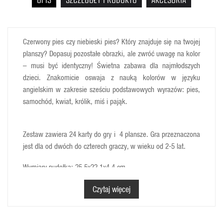
Czerwony pies czy niebieski pies? Który znajduje się na twojej
planszy? Dopasuj pozostałe obrazki, ale zwróć uwagę na kolor
– musi być identyczny! Świetna zabawa dla najmłodszych
dzieci. Znakomicie oswaja z nauką kolorów w języku
angielskim w zakresie sześciu podstawowych wyrazów: pies,
samochód, kwiat, królik, miś i pająk.
Zestaw zawiera 24 karty do gry i 4 plansze. Gra przeznaczona
jest dla od dwóch do czterech graczy, w wieku od 2-5 lat.
Wymiary pudełka: 25,5x22,1x4,4 cm
Wiek: 2+
Czytaj więcej
Orchard Toys to wiodący producent puzzli dla dzieci i
gier edukacyjnych skierowanych dla dzieci w wieku od