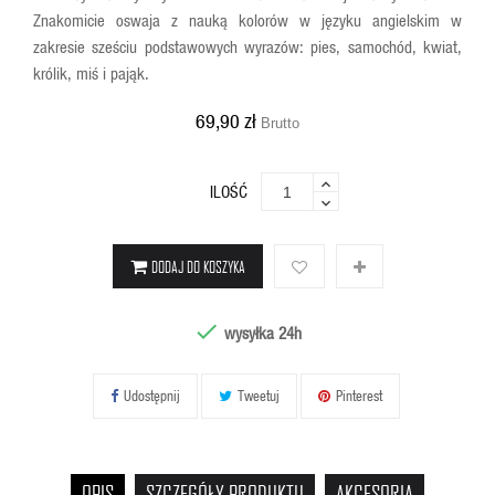
Znakomicie oswaja z nauką kolorów w języku angielskim w
zakresie sześciu podstawowych wyrazów: pies, samochód, kwiat,
królik, miś i pająk.
69,90 zł
Brutto
ILOŚĆ
DODAJ DO KOSZYKA

wysyłka 24h
Udostępnij
Tweetuj
Pinterest
OPIS
SZCZEGÓŁY PRODUKTU
AKCESORIA