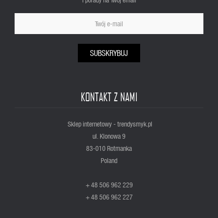
SUBSKRYBUJ
KONTAKT Z NAMI
Sklep internetowy - trendysmyk.pl
ul. Klonowa 9
83-010 Rotmanka
Poland
+ 48 506 962 229
+ 48 506 962 227