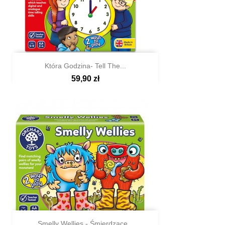
Która Godzina- Tell The...
59,90 zł

Szybki podgląd
Smelly Wellies - Śmierdzące...