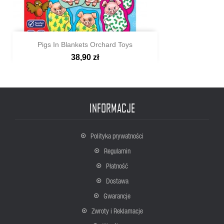
Pigs In Blankets Orchard Toys
38,90 zł

Szybki podgląd
INFORMACJE
Polityka prywatności
Regulamin
Płatność
Dostawa
Gwarancje
Zwroty i Reklamacje