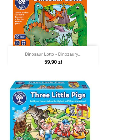
Dinosaur Lotto - Dinozaury...
59,90 zł

Szybki podgląd