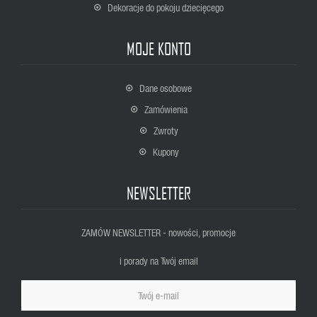
Dekoracje do pokoju dziecięcego
MOJE KONTO
Dane osobowe
Zamówienia
Zwroty
Kupony
NEWSLETTER
ZAMÓW NEWSLETTER - nowości, promocje
i porady na Twój email