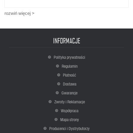
rozwiń więcej >
INFORMACJE
Polityka prywatności
Regulamin
Płatność
Dostawa
Gwarancje
Zwroty i Reklamacje
Współpraca
Mapa strony
Producenci i Dystrybutorzy