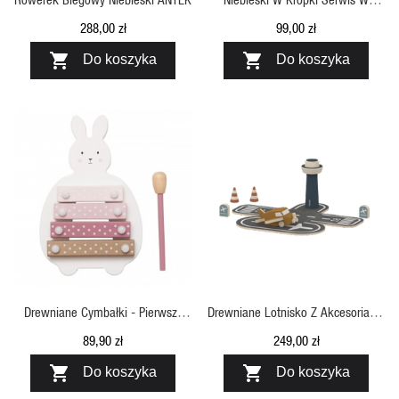
Walizce Bigjigs
288,00 zł
99,00 zł


Do koszyka
Do koszyka
SZYBKI PODGLĄD
SZYBKI PODGLĄD
Drewniane Cymbałki - Pierwszy
Drewniane Lotnisko Z Akcesoriami,
Ksylofon Królik
Flexa
89,90 zł
249,00 zł


Do koszyka
Do koszyka