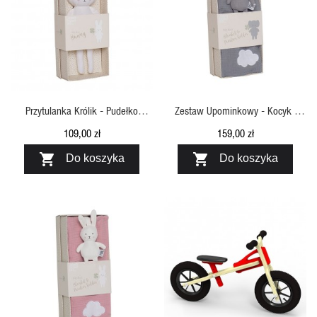
SZYBKI PODGLĄD
SZYBKI PODGLĄD
Przytulanka Królik - Pudełko
Zestaw Upominkowy - Kocyk I
Prezentowe Jabadabado
Zawieszka Do Smoczka Słoń,
109,00 zł
159,00 zł
Jabadabado


Do koszyka
Do koszyka
SZYBKI PODGLĄD
SZYBKI PODGLĄD