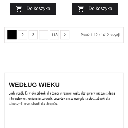


Do koszyka
Do koszyka
Pokaż 1-12 z 1412 pozycji.
1
2
3
…
118
WEDŁUG WIEKU
Jeśli wpadły Ci w oko zabawki dla dzieci w różnym wieku dostępne w naszym sklepie
internetowym, koniecznie sprawdź, posortowane ze względu na płeć,
zabawki dla
dziewczynki
oraz
zabawki dla chłopców
.