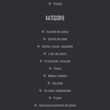
Porady
KATEGORIE
Kuchnie dla dzieci
Domki dla lalek
Sortery, klocki, układanki
Lalki dla dzieci
Przytulanki i pluszaki
Klocki
Meble i dodatki
Karuzele
Do nauki angielskiego
Puzzle
Akcesoria kuchenne dla dzieci