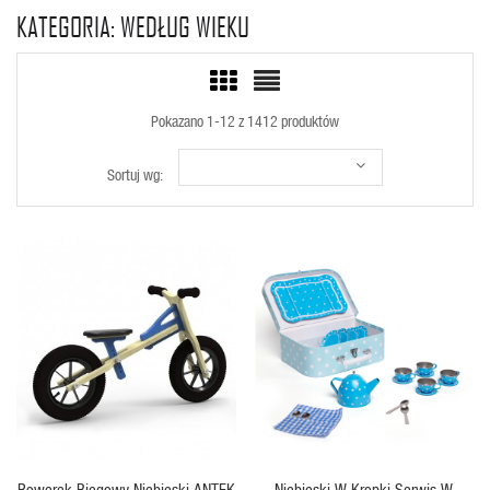
KATEGORIA: WEDŁUG WIEKU
Pokazano 1-12 z 1412 produktów
Sortuj wg:
SZYBKI PODGLĄD
SZYBKI PODGLĄD
Rowerek Biegowy Niebieski ANTEK
Niebieski W Kropki Serwis W