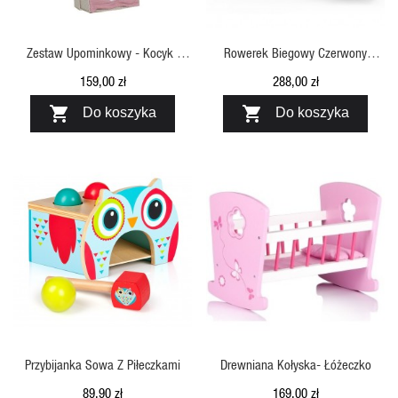
Zestaw Upominkowy - Kocyk I
Rowerek Biegowy Czerwony
Zawieszka Do Smoczka Królik
ANTEK
159,00 zł
288,00 zł
Jabadabado


Do koszyka
Do koszyka
SZYBKI PODGLĄD
SZYBKI PODGLĄD
Przybijanka Sowa Z Piłeczkami
Drewniana Kołyska- Łóżeczko
89,90 zł
169,00 zł